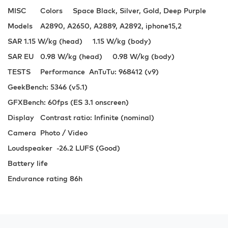
MISC
Colors
Space Black, Silver, Gold, Deep Purple
Models
A2890, A2650, A2889, A2892, iphone15,2
SAR
1.15 W/kg (head) 1.15 W/kg (body)
SAR EU
0.98 W/kg (head) 0.98 W/kg (body)
TESTS
Performance
AnTuTu: 968412 (v9)
GeekBench: 5346 (v5.1)
GFXBench: 60fps (ES 3.1 onscreen)
Display
Contrast ratio: Infinite (nominal)
Camera
Photo / Video
Loudspeaker
-26.2 LUFS (Good)
Battery life
Endurance rating 86h