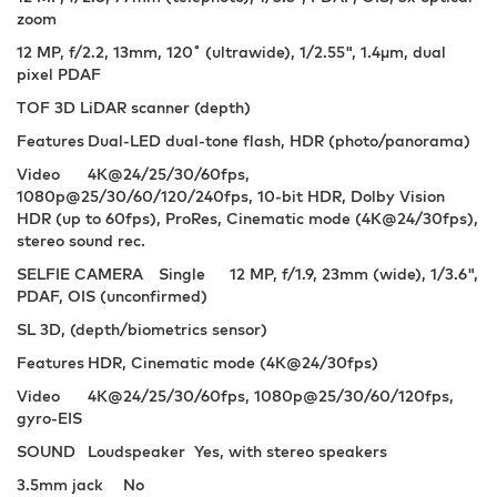
zoom
12 MP, f/2.2, 13mm, 120˚ (ultrawide), 1/2.55", 1.4µm, dual
pixel PDAF
TOF 3D LiDAR scanner (depth)
Features
Dual-LED dual-tone flash, HDR (photo/panorama)
Video
4K@24/25/30/60fps,
1080p@25/30/60/120/240fps, 10-bit HDR, Dolby Vision
HDR (up to 60fps), ProRes, Cinematic mode (4K@24/30fps),
stereo sound rec.
SELFIE CAMERA
Single
12 MP, f/1.9, 23mm (wide), 1/3.6",
PDAF, OIS (unconfirmed)
SL 3D, (depth/biometrics sensor)
Features
HDR, Cinematic mode (4K@24/30fps)
Video
4K@24/25/30/60fps, 1080p@25/30/60/120fps,
gyro-EIS
SOUND
Loudspeaker
Yes, with stereo speakers
3.5mm jack
No