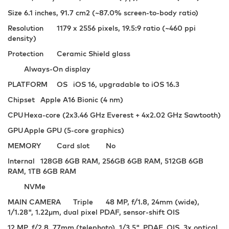
Size
6.1 inches, 91.7 cm2 (~87.0% screen-to-body ratio)
Resolution
1179 x 2556 pixels, 19.5:9 ratio (~460 ppi
density)
Protection
Ceramic Shield glass
Always-On display
PLATFORM
OS
iOS 16, upgradable to iOS 16.3
Chipset
Apple A16 Bionic (4 nm)
CPU
Hexa-core (2x3.46 GHz Everest + 4x2.02 GHz Sawtooth)
GPU
Apple GPU (5-core graphics)
MEMORY
Card slot
No
Internal
128GB 6GB RAM, 256GB 6GB RAM, 512GB 6GB
RAM, 1TB 6GB RAM
NVMe
MAIN CAMERA
Triple
48 MP, f/1.8, 24mm (wide),
1/1.28", 1.22µm, dual pixel PDAF, sensor-shift OIS
12 MP, f/2.8, 77mm (telephoto), 1/3.5", PDAF, OIS, 3x optical