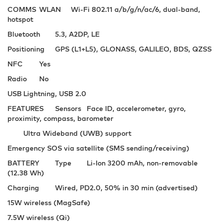
COMMS
WLAN
Wi-Fi 802.11 a/b/g/n/ac/6, dual-band,
hotspot
Bluetooth
5.3, A2DP, LE
Positioning
GPS (L1+L5), GLONASS, GALILEO, BDS, QZSS
NFC
Yes
Radio
No
USB
Lightning, USB 2.0
FEATURES
Sensors
Face ID, accelerometer, gyro,
proximity, compass, barometer
Ultra Wideband (UWB) support
Emergency SOS via satellite (SMS sending/receiving)
BATTERY
Type
Li-Ion 3200 mAh, non-removable
(12.38 Wh)
Charging
Wired, PD2.0, 50% in 30 min (advertised)
15W wireless (MagSafe)
7.5W wireless (Qi)