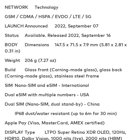
NETWORK
Technology
GSM / CDMA / HSPA / EVDO / LTE / 5G
LAUNCH
Announced
2022, September 07
Status
Available. Released 2022, September 16
BODY
Dimensions
147.5 x 71.5 x 7.9 mm (5.81 x 2.81 x
0.31 in)
Weight
206 g (7.27 oz)
Build
Glass front (Corning-made glass), glass back
(Corning-made glass), stainless steel frame
SIM
Nano-SIM and eSIM - International
Dual eSIM with multiple numbers - USA
Dual SIM (Nano-SIM, dual stand-by) - China
IP68 dust/water resistant (up to 6m for 30 min)
Apple Pay (Visa, MasterCard, AMEX certified)
DISPLAY
Type
LTPO Super Retina XDR OLED, 120Hz,
HDR10, Dolby Vision, 1000 nits (typ), 2000 nits (HBM)